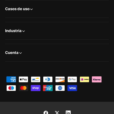
Casos de uso
Industria
Cuenta
F
o
r
m
a
s