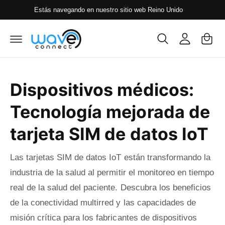
t
Estás navegando en nuestro sitio web Reino Unido
C
i
e
al
a
a
c
rr
r
o
n
it
s
t
o
e
e
n
s
Dispositivos médicos:
i
i
d
o
Tecnología mejorada de
ó
n
tarjeta SIM de datos IoT
Las tarjetas SIM de datos IoT están transformando la
industria de la salud al permitir el monitoreo en tiempo
real de la salud del paciente. Descubra los beneficios
de la conectividad multirred y las capacidades de
misión crítica para los fabricantes de dispositivos