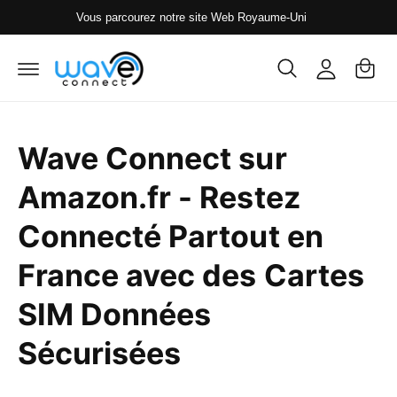
s
P
o
Vous parcourez notre site Web Royaume-Uni
s
a
n
e
r
n
n
a
i
e
u
c
e
xi
o
r
o
n
Wave Connect sur
t
n
e
n
Amazon.fr - Restez
u
Connecté Partout en
France avec des Cartes
SIM Données
Sécurisées