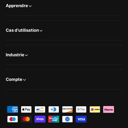
Apprendre
Cas d'utilisation
Industrie
Compte
M
o
y