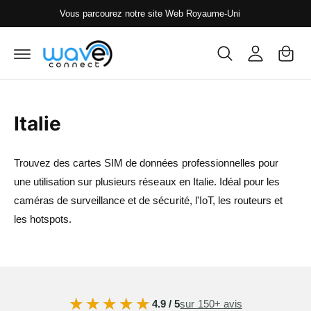
s
P
o
Vous parcourez notre site Web Royaume-Uni
s
a
n
e
r
n
n
a
i
e
u
c
e
xi
o
r
o
n
t
Italie
n
e
n
u
Trouvez des cartes SIM de données professionnelles pour
une utilisation sur plusieurs réseaux en Italie. Idéal pour les
caméras de surveillance et de sécurité, l'IoT, les routeurs et
les hotspots.
★★★★★
★★★★★
4.9 / 5
sur 150+ avis