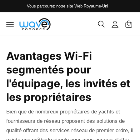
s
P
o
Vous parcourez notre site Web Royaume-Uni
s
a
n
e
r
n
n
a
i
e
u
c
e
xi
o
r
o
n
Avantages Wi-Fi
t
n
e
n
segmentés pour
u
l'équipage, les invités et
les propriétaires
Bien que de nombreux propriétaires de yachts et
fournisseurs de réseau proposent des solutions de
qualité offrant des services réseau de premier ordre, il
existe une méthode simple pour vous assurer d'offrir