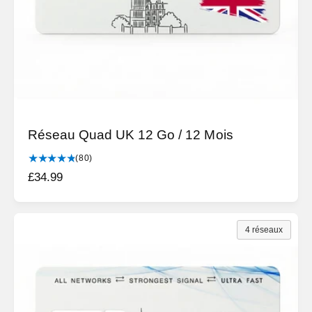
Réseau Quad UK 12 Go / 12 Mois
8
(80)
0
P
£34.99
t
r
o
i
t
a
x
4 réseaux
l
h
d
a
e
b
s
c
i
r