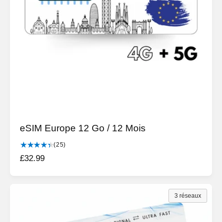
e
i
q
l
u
e
s
eSIM Europe 12 Go / 12 Mois
2
(25)
5
P
£32.99
t
r
o
i
t
a
x
3 réseaux
l
h
d
a