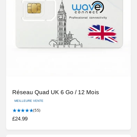
t
i
u
t
e
i
q
l
u
e
s
Réseau Quad UK 6 Go / 12 Mois
MEILLEURE VENTE
5
(55)
5
P
£24.99
t
r
o
i
t