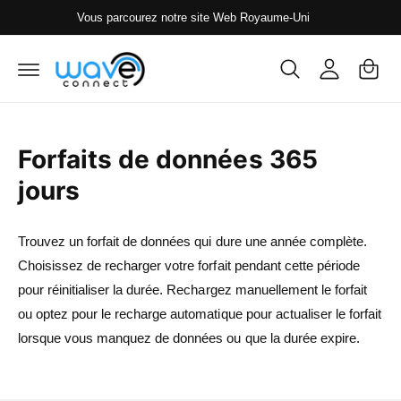
s
P
o
Vous parcourez notre site Web Royaume-Uni
s
a
n
e
r
n
n
a
i
e
u
c
e
xi
o
r
o
n
t
Forfaits de données 365
n
e
n
jours
u
Trouvez un forfait de données qui dure une année complète.
Choisissez de recharger votre forfait pendant cette période
pour réinitialiser la durée. Rechargez manuellement le forfait
ou optez pour le recharge automatique pour actualiser le forfait
lorsque vous manquez de données ou que la durée expire.