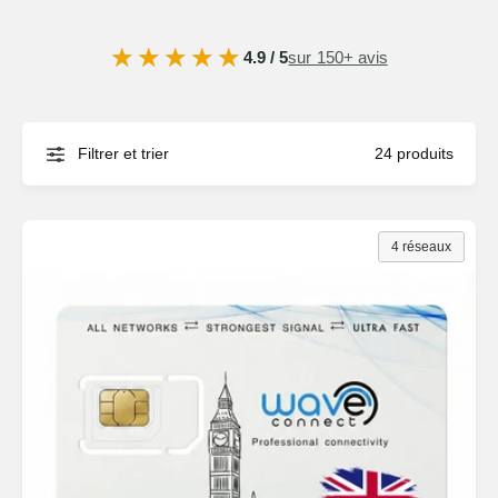
★★★★★
★★★★★
4.9 / 5
sur 150+ avis
Filtrer et trier
24 produits
4 réseaux