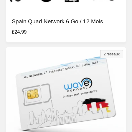
Spain Quad Network 6 Go / 12 Mois
P
£24.99
r
i
x
2 réseaux
h
a
b
i
t
u
e
l