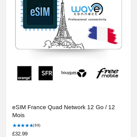
b
s
c
i
r
t
i
u
t
e
i
q
l
u
e
s
eSIM France Quad Network 12 Go / 12
Mois
9
(99)
9
P
£32.99