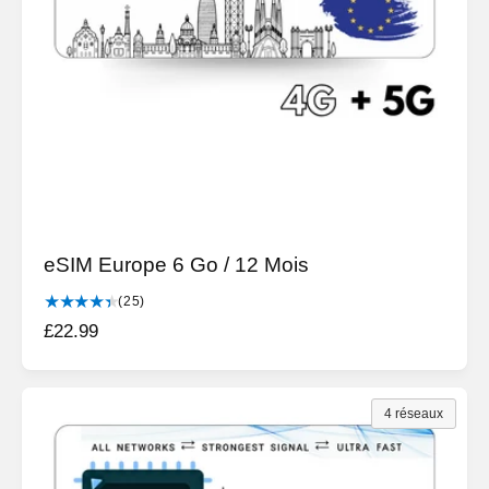
u
l
e
s
eSIM Europe 6 Go / 12 Mois
2
(25)
5
P
£22.99
t
r
o
i
t
a
x
4 réseaux
l
h
d
a
e