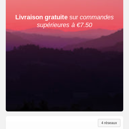
u
e
s
Livraison gratuite
sur
commandes
supérieures à €7.50
4 réseaux