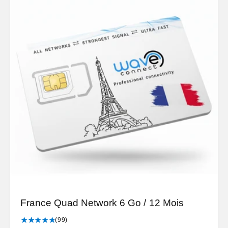
France Quad Network 6 Go / 12 Mois
9
(99)