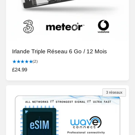
s
Irlande Triple Réseau 6 Go / 12 Mois
2
(2)
t
P
£24.99
o
r
t
i
a
l
x
3 réseaux
d
h
e
a
s
b
c
r
i
i
t
t