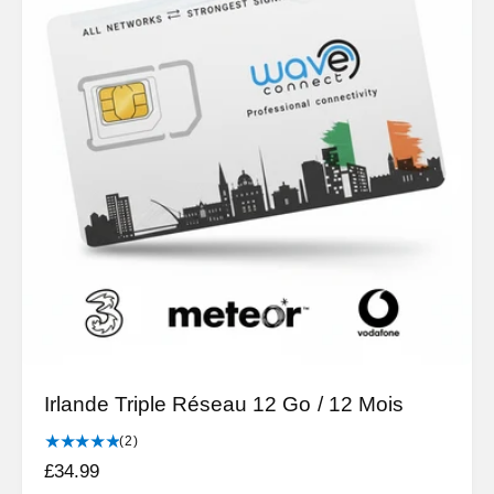
e
b
s
c
i
r
t
i
u
t
e
i
q
l
u
e
s
Irlande Triple Réseau 12 Go / 12 Mois
2
(2)
t
P
£34.99
o