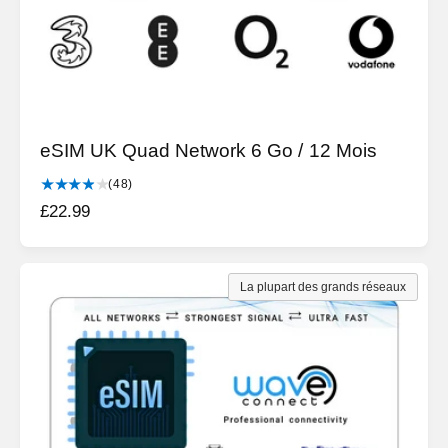
eSIM UK Quad Network 6 Go / 12 Mois
4
(48)
8
P
£22.99
t
r
o
i
t
a
x
La plupart des grands réseaux
l
h
d
a
e
b
s
c
i
r
t
i
u
t