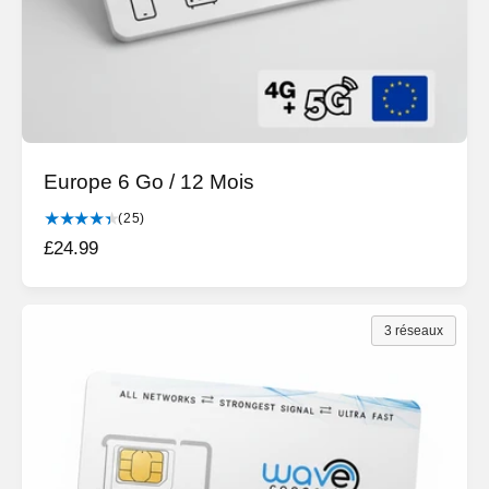
e
s
Europe 6 Go / 12 Mois
2
(25)
5
P
£24.99
t
r
o
i
t
a
x
3 réseaux
l
h
d
a
e
b
s
c
i
r
t
i