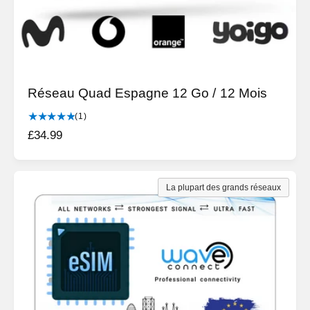
Réseau Quad Espagne 12 Go / 12 Mois
1
(1)
t
P
£34.99
o
r
t
i
a
l
x
La plupart des grands réseaux
d
h
e
a
s
b
c
r
i
i
t
t
u
i
e
q