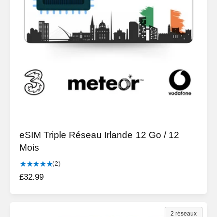
u
i
e
q
u
l
e
s
eSIM Triple Réseau Irlande 12 Go / 12
Mois
2
(2)
t
P
£32.99
o
r
t
i
a
l
x
2 réseaux