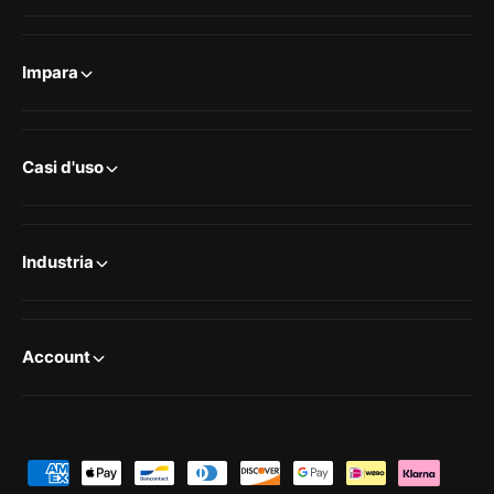
Impara
Casi d'uso
Industria
Account
M