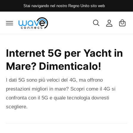
A
t
Stai navigando nel nostro Regno Unito sito web
C
e
c
a
ai
c
c
rr
o
e
el
n
d
t
lo
e
i
n
Internet 5G per Yacht in
u
ti
Mare? Dimenticalo!
I dati 5G sono più veloci del 4G, ma offrono
prestazioni migliori in mare? Scopri come il 4G si
confronta con il 5G e quale tecnologia dovresti
scegliere.